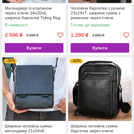
Месенджер із клапаном
Чоловіча барсетка з ручкою
через плече 24х20х6,
23х19х7, шкіряна сумка з
шкіряна барсетка Tiding Bag
ременем через плече
TD-20033 чорна
BEXHILL BX-14440B чорна
В наявності
Готово до відправки
2 590
1 290
₴
₴
5 080 ₴
2 680 ₴
Купити
Купити
–35%
–50%
Шкіряна чоловіча сумка-
Шкіряна чоловіча сумка-
месенджер 21x24x6,
барсетка через плече