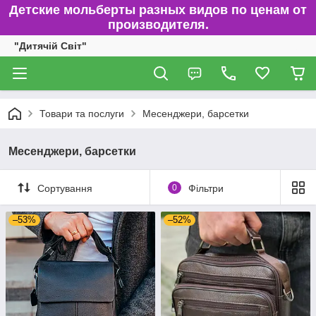
Детские мольберты разных видов по ценам от
производителя.
"Дитячій Світ"
Товари та послуги
Месенджери, барсетки
Месенджери, барсетки
Сортування
0
Фільтри
–53%
–52%