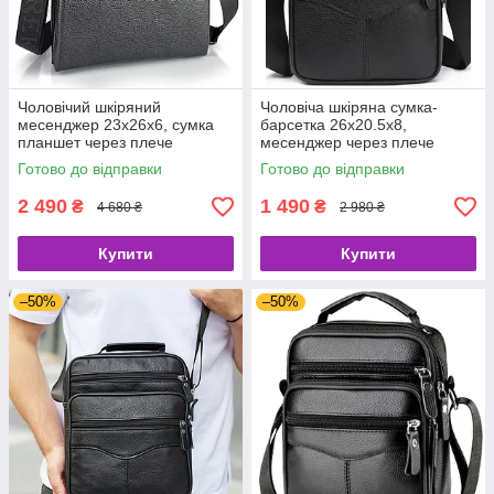
Чоловічий шкіряний
Чоловіча шкіряна сумка-
месенджер 23х26х6, сумка
барсетка 26х20.5х8,
планшет через плече
месенджер через плече
BEXHILL TD-18621 чорний
Bexhill Bx-56402 чорна
Готово до відправки
Готово до відправки
2 490
1 490
₴
₴
4 680 ₴
2 980 ₴
Купити
Купити
–50%
–50%