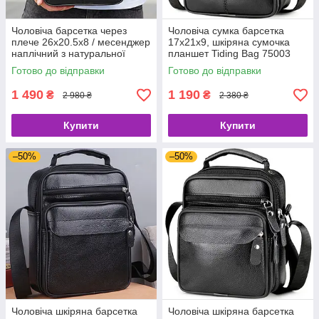
Чоловіча барсетка через
Чоловіча сумка барсетка
плече 26х20.5х8 / месенджер
17x21x9, шкіряна сумочка
наплічний з натуральної
планшет Tiding Bag 75003
шкіри, чорний
чорна
Готово до відправки
Готово до відправки
1 490
1 190
₴
₴
2 980 ₴
2 380 ₴
Купити
Купити
–50%
–50%
Чоловіча шкіряна барсетка
Чоловіча шкіряна барсетка