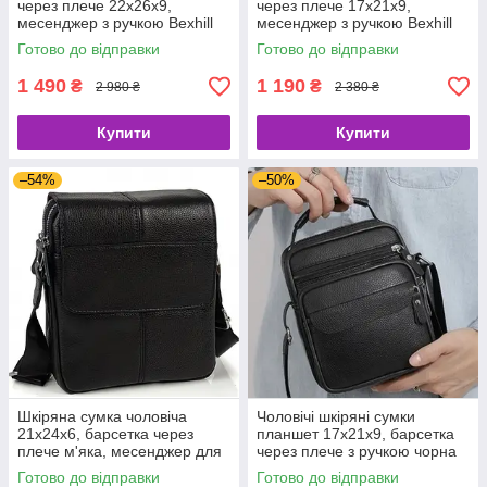
через плече 22х26х9,
через плече 17х21х9,
месенджер з ручкою Bexhill
месенджер з ручкою Bexhill
Bx-66503 чорний
Bx-54551 чорная
Готово до відправки
Готово до відправки
1 490
1 190
₴
₴
2 980 ₴
2 380 ₴
Купити
Купити
–54%
–50%
Шкіряна сумка чоловіча
Чоловічі шкіряні сумки
21х24х6, барсетка через
планшет 17х21х9, барсетка
плече м'яка, месенджер для
через плече з ручкою чорна
гаджетів BEXHILL TD-21334A
86802
Готово до відправки
Готово до відправки