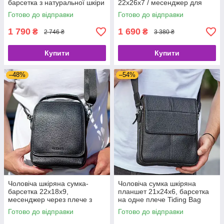
барсетка з натуральної шкіри
22х26х7 / месенджер для
Tiding Bag 9389 чорна, 9389.
телефону та документів,
Готово до відправки
Готово до відправки
чорний, A25-1278C.
1 790
1 690
₴
₴
2 746 ₴
3 380 ₴
Купити
Купити
–48%
–54%
Чоловіча шкіряна сумка-
Чоловіча сумка шкіряна
барсетка 22х18х9,
планшет 21х24х6, барсетка
месенджер через плече з
на одне плече Tiding Bag
ручкою TD-22011.
M1254A чорна
Готово до відправки
Готово до відправки