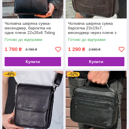
Чоловіча шкіряна сумка-
Чоловіча шкіряна сумка
месенджер, барсетка на
барсетка 23х19х7,
одне плече 22x26x6 Tiding
месенджер через плече з
Bag 75-5271 чорна
коричневою ручкою BEXHILL
Готово до відправки
Готово до відправки
61881B
1 790
1 290
₴
₴
3 780 ₴
2 680 ₴
Купити
Купити
–49%
–52%