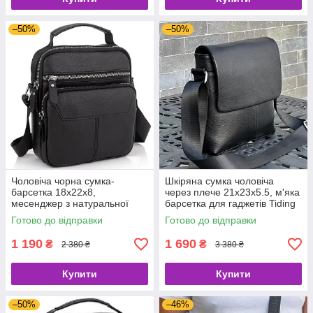
–50%
–50%
Чоловіча чорна сумка-
Шкіряна сумка чоловіча
барсетка 18x22x8,
через плече 21х23х5.5, м'яка
месенджер з натуральної
барсетка для гаджетів Tiding
шкіри Tiding Bag M2237A
Bag 12977 чорна
Готово до відправки
Готово до відправки
чорний
1 190
1 690
₴
₴
2 380 ₴
3 380 ₴
Купити
Купити
–50%
–46%