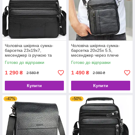
Чоловіча шкіряна сумка-
Чоловіча шкіряна сумка-
барсетка 23х19х7,
барсетка 20х25х 5.5,
месенджер із ручкою та
месенджер через плече
ременем через плече BX-
Bexhill BX-02103 чорний
Готово до відправки
Готово до відправки
10041 чорний
1 290
1 490
₴
₴
2 580 ₴
2 980 ₴
Купити
Купити
–47%
–50%