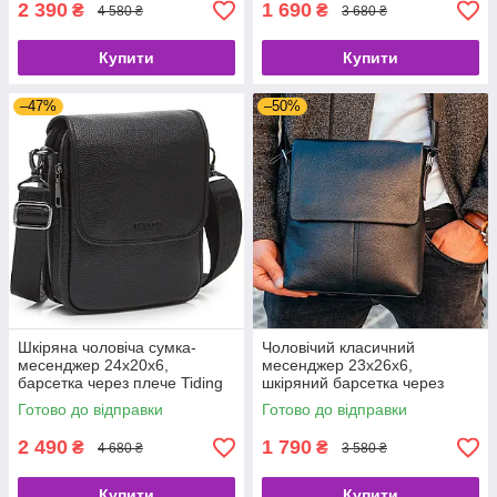
2 390
1 690
₴
₴
4 580 ₴
3 680 ₴
Купити
Купити
–47%
–50%
Шкіряна чоловіча сумка-
Чоловічий класичний
месенджер 24х20х6,
месенджер 23х26х6,
барсетка через плече Tiding
шкіряний барсетка через
Bag TD-23433 чорна
плече Tiding Bag 2862
Готово до відправки
Готово до відправки
чорний
2 490
1 790
₴
₴
4 680 ₴
3 580 ₴
Купити
Купити