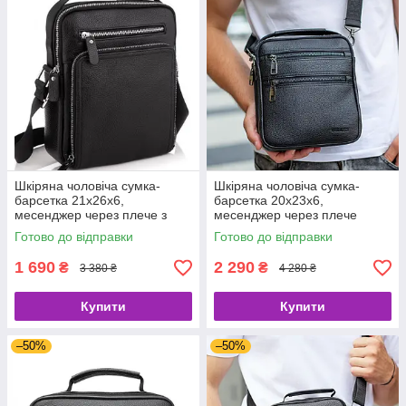
Шкіряна чоловіча сумка-
Шкіряна чоловіча сумка-
барсетка 21х26х6,
барсетка 20х23х6,
месенджер через плече з
месенджер через плече
ручкою Tiding Bag M32432
Bexhill BX-14660 чорний
Готово до відправки
Готово до відправки
чорний
1 690
2 290
₴
₴
3 380 ₴
4 280 ₴
Купити
Купити
–50%
–50%