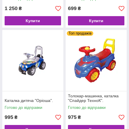
1 250
699
₴
₴
Купити
Купити
Топ продажів
Толокар-машинка, каталка
Каталка дитяча "Оріоша".
"Спайдер ТехноК".
Готово до відправки
Готово до відправки
995
975
₴
₴