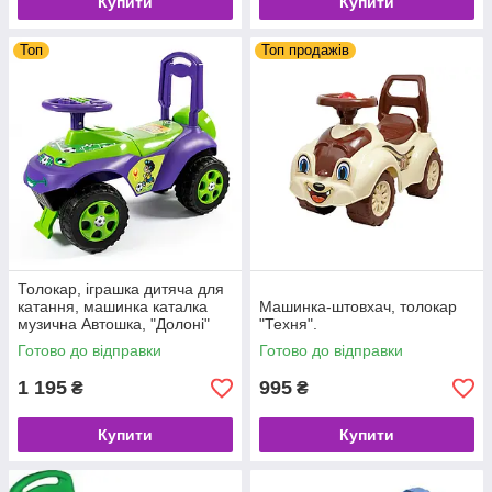
Купити
Купити
Топ
Топ продажів
Толокар, іграшка дитяча для
катання, машинка каталка
Машинка-штовхач, толокар
музична Автошка, "Долоні"
"Техня".
(0142/02 )
Готово до відправки
Готово до відправки
1 195
995
₴
₴
Купити
Купити