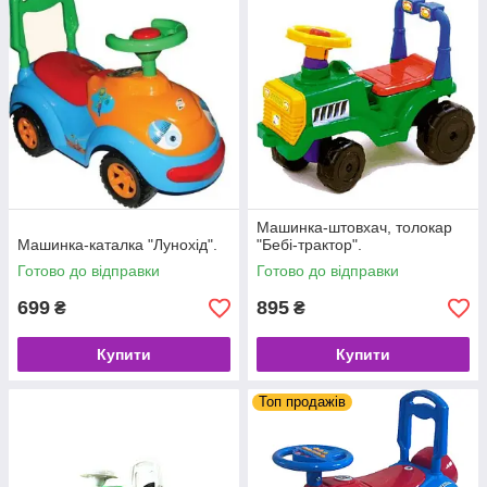
Машинка-штовхач, толокар
Машинка-каталка "Лунохід".
"Бебі-трактор".
Готово до відправки
Готово до відправки
699
895
₴
₴
Купити
Купити
Топ продажів