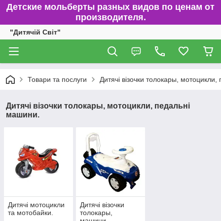
Детские мольберты разных видов по ценам от
производителя.
"Дитячій Світ"
Товари та послуги
Дитячі візочки толокары, мотоцикли,
Дитячі візочки толокары, мотоцикли, педальні
машини.
Дитячі мотоцикли
Дитячі візочки
та мотобайки.
толокары,
машини.