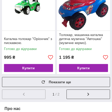
Толокар, машинка-каталка
Каталка-толокар "Оріончик" з
дитяча музична "Автошка"
пискавкою.
(музичне кермо).
Готово до відправки
Готово до відправки
995
1 195
₴
₴
Купити
Купити
Показати ще
1
/ 2
Про нас