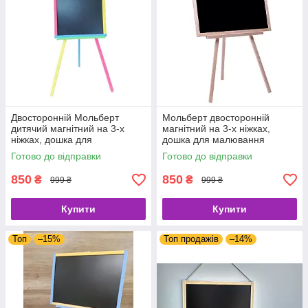
Двосторонній Мольберт
Мольберт двосторонній
дитячий магнітний на 3-х
магнітний на 3-х ніжках,
ніжках, дошка для
дошка для малювання
малювання крейдою і для
крейдою, маркером і для
Готово до відправки
Готово до відправки
магнітів 3в1,
магнітів 3в1, нефарбований,
різнокольоровий, CK 10.
C 02.
850
850
₴
₴
999 ₴
999 ₴
Купити
Купити
Топ
–15%
Топ продажів
–14%