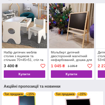
Набір дитячих меблів
Мольберт дитячий
Дитя
столик з ящиком та
двосторонній магнітний
стол
стільчик 70×45×51, стіл та
нефарбований, дошка для
53×6
стілець для дітей, білий з
малювання, для крейди і
дитя
3 400
1 045
2 2
₴
₴
1 195 ₴
сірим
магнітів 3в1, MPm.
Купити
Купити
Акційні пропозиції та новинки
Топ продажів
–15%
Топ продажів
–15%