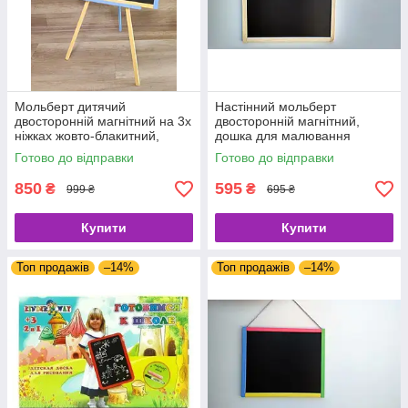
Мольберт дитячий
Настінний мольберт
двосторонній магнітний на 3х
двосторонній магнітний,
ніжках жовто-блакитний,
дошка для малювання
дошка для малювання,
настінна, HMm.
Готово до відправки
Готово до відправки
навчання, гри, розвитку.
850
595
₴
₴
999 ₴
695 ₴
Купити
Купити
Топ продажів
–14%
Топ продажів
–14%