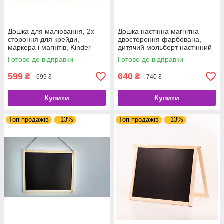
Дошка для малювання, 2х
Дошка настінна магнітна
стороння для крейди,
двостороння фарбована,
маркера і магнітів, Kinder
дитячий мольберт настінний
Way, 51-002.
дерев'яний.
Готово до відправки
Готово до відправки
599
640
₴
₴
699 ₴
740 ₴
Купити
Купити
Топ продажів
–13%
Топ продажів
–13%