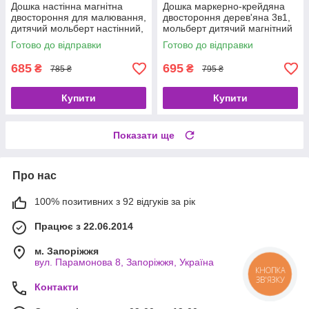
Дошка настінна магнітна
Дошка маркерно-крейдяна
двостороння для малювання,
двостороння дерев'яна 3в1,
дитячий мольберт настінний,
мольберт дитячий магнітний
HM.
настільний, DM.
Готово до відправки
Готово до відправки
685
695
₴
₴
785 ₴
795 ₴
Купити
Купити
Показати ще
Про нас
100% позитивних з 92 відгуків за рік
Працює з 22.06.2014
м. Запоріжжя
вул. Парамонова 8, Запоріжжя, Україна
КНОПКА
ЗВ'ЯЗКУ
Контакти