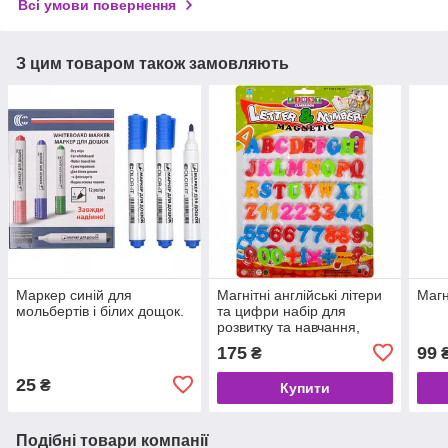
Всі умови повернення
З цим товаром також замовляють
Маркер синій для
Магнітні англійські літери
Магн
мольбертів і білих дощок.
та цифри набір для
розвитку та навчання,
кріпиться на металеву
175
99
₴
сторону мольберта, First,
8305.
25
₴
Купити
Подібні товари компанії