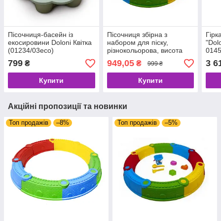
Пісочниця-басейн із
Пісочниця збірна з
Гірк
екосировини Doloni Квітка
набором для піску,
"Dol
(01234/03eco)
різнокольорова, висота
0145
борту 15 см, 01-118-1.
799
949,05
3 6
₴
₴
999 ₴
Купити
Купити
Акційні пропозиції та новинки
Топ продажів
–8%
Топ продажів
–5%