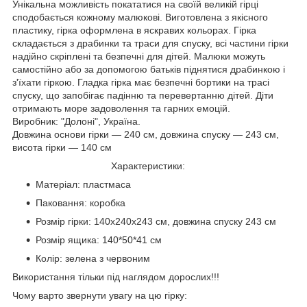
Унікальна можливість покататися на своїй великій гірці
сподобається кожному малюкові. Виготовлена з якісного
пластику, гірка оформлена в яскравих кольорах. Гірка
складається з драбинки та траси для спуску, всі частини гірки
надійно скріплені та безпечні для дітей. Малюки можуть
самостійно або за допомогою батьків піднятися драбинкою і
з'їхати гіркою. Гладка гірка має безпечні бортики на трасі
спуску, що запобігає падінню та перевертанню дітей. Діти
отримають море задоволення та гарних емоцій.
Виробник: "Долоні", Україна.
Довжина основи гірки — 240 см, довжина спуску — 243 см,
висота гірки — 140 см
Характеристики:
Матеріал: пластмаса
Паковання: коробка
Розмір гірки: 140x240x243 см, довжина спуску 243 см
Розмір ящика: 140*50*41 см
Колір: зелена з червоним
Використання тільки під наглядом дорослих!!!
Чому варто звернути увагу на цю гірку: