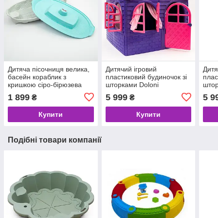
Дитяча пісочниця велика,
Дитячий ігровий
Дитя
басейн кораблик з
пластиковий будиночок зі
плас
кришкою сіро-бірюзева
шторками Doloni
штор
"Долони" (03355/4).
(середній) 02550/3
(сер
1 899
5 999
5 9
₴
₴
Купити
Купити
Подібні товари компанії