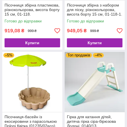
Пісочниця збірна пластикова,
Пісочниця збірна з набором
різнокольорова, висота борту
для піску, різнокольорова,
15 см, 01-118.
висота борту 15 см, 01-118-1.
Готово до відправки
Готово до відправки
919,08
949,05
₴
₴
999 ₴
999 ₴
Купити
Купити
–5%
Топ продажів
–4%
Пісочниця-басейн із
Гірка для катання дітей,
екосировини з парасолькою
дитяча гірка сіра-бірюзова
Doloni Квітка (01235/02eco)
Долоні, 0140/13.