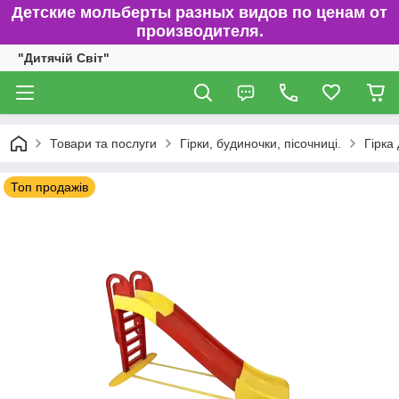
Детские мольберты разных видов по ценам от
производителя.
"Дитячій Світ"
Товари та послуги
Гірки, будиночки, пісочниці.
Гірка
Топ продажів