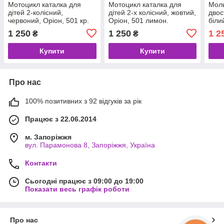
Мотоцикл каталка для
Мотоцикл каталка для
Моль
дітей 2-колісний,
дітей 2-х колісний, жовтий,
двос
червоний, Оріон, 501 кр.
Оріон, 501 лимон.
біли
малю
1 250
1 250
1 2
₴
₴
марк
MPK
Купити
Купити
Про нас
100% позитивних з 92 відгуків за рік
Працює з 22.06.2014
м. Запоріжжя
вул. Парамонова 8, Запоріжжя, Україна
Контакти
Сьогодні працює з 09:00 до 19:00
Показати весь графік роботи
Про нас