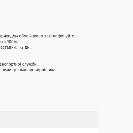
, перед приходом обов'язково зателефонуйте
ата 100%.
ставки: 1-2 дні.
анспортної служби.
упними цінами від виробника.