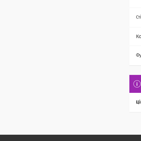
Ст
К
Фу
Ці