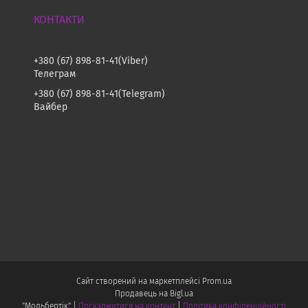
+380 (67) 898-81-41
Viber
Телеграм
+380 (67) 898-81-41
Telegram
Вайбер
Сайт створений на маркетплейсі
Prom.ua
Продавець на Bigl.ua
"Мольбертік" |
Поскаржитися на контент
|
Політика конфіденційності