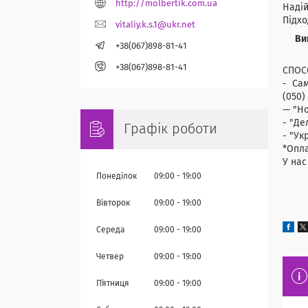
http://molbertik.com.ua
Надій
Підхо
vitaliy.k.s.1@ukr.net
Вигот
+38(067)898-81-41
⠀ Пі
+38(067)898-81-41
СПОС
- Са
(050)
— "Но
- "Де
Графік роботи
- "Ук
*Опла
У нас
Понеділок
09:00
19:00
Вівторок
09:00
19:00
Середа
09:00
19:00
Четвер
09:00
19:00
Пʼятниця
09:00
19:00