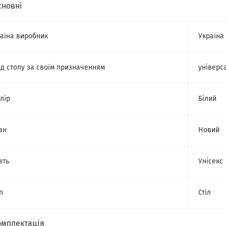
сновні
аїна виробник
Україна
д столу за своїм призначенням
універс
лір
Білий
ан
Новий
ать
Унісекс
п
Стіл
омплектація