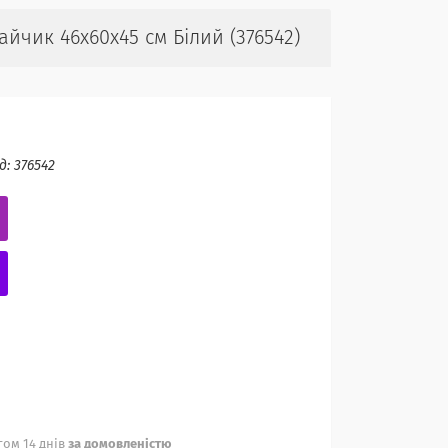
йчик 46х60х45 см Білий (376542)
д:
376542
ом 14 днів
за домовленістю