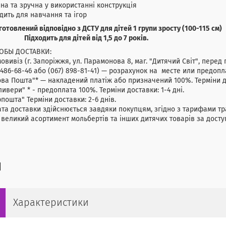
на та зручна у використанні конструкція
дить для навчання та ігор
овлений відповідно з ДСТУ для дітей 1 групи зросту (100-115 см)
дходить для дітей від 1,5 до 7 років.
ОБЫ ДОСТАВКИ:
мовивіз (г. Запоріжжя, ул. Парамонова 8, маг. "Дитячий Світ"
 486-68-46 або (067) 898-81-41) — розрахунок на месте или предопл
ва Пошта"* — накладений платіж або призначений 100%. Терміни до
ливери" * - предоплата 100%. Терміни доставки: 1-4 дні.
рпошта" Терміни доставки: 2-6 днів.
та доставки здійснюється завдяки покупцям, згідно з тарифами тр
 великий асортимент мольбертів та інших дитячих товарів за дост
Характеристики