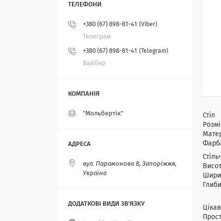
+380 (67) 898-81-41
Viber
Телеграм
+380 (67) 898-81-41
Telegram
Вайбер
"Мольбертік"
Стіл
Розмі
Матер
Фарба
Стіль
вул. Парамонова 8, Запоріжжя,
Висот
Україна
Ширин
Глиби
Ос
Ціка
Прос