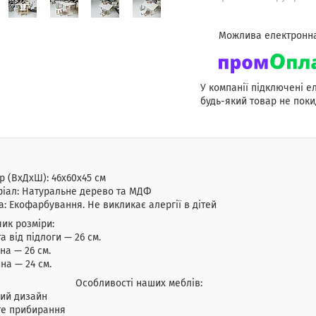
У компанії підключені е
будь-який товар не поки
р (ВхДхШ): 46х60х45 см
іал: Натуральне дерево та МДФ
: Екофарбування. Не викликає алергії в дітей
чик розміри:
а від підлоги — 26 см.
а — 26 см.
на — 24 см.
обливості наших меблів:
вий дизайн
те прибирання