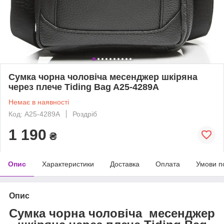
Сумка чорна чоловіча месенджер шкіряна
через плече Tiding Bag A25-4289A
Немає в наявності
Код: A25-4289A
Роздріб
1 190
₴
Опис
Характеристики
Доставка
Оплата
Умови п
Опис
Сумка чорна чоловіча месенджер