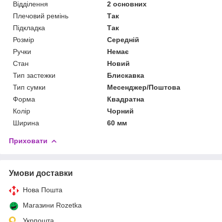
Відділення
2 основних
Плечовий ремінь
Так
Підкладка
Так
Розмір
Середній
Ручки
Немає
Стан
Новий
Тип застежки
Блискавка
Тип сумки
Месенджер/Поштова
Форма
Квадратна
Колір
Чорний
Ширина
60 мм
Приховати
Умови доставки
Нова Пошта
Магазини Rozetka
Укрпошта