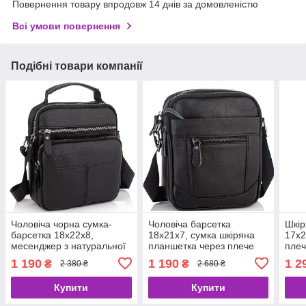
Повернення товару впродовж 14 днів за домовленістю
Всі умови повернення
Подібні товари компанії
Чоловіча чорна сумка-
Чоловіча барсетка
Шкір
барсетка 18x22x8,
18х21х7, сумка шкіряна
17х2
месенджер з натуральної
планшетка через плече
плеч
шкіри Tiding Bag M2237A
Tiding Bag SK N5386
чор
1 190
1 190
1 2
₴
₴
2 380 ₴
2 680 ₴
чорний
чорна
Купити
Купити