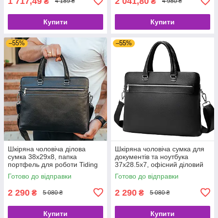
1 717,49
2 041,80
₴
₴
4 189 ₴
4 980 ₴
Купити
Купити
–55%
–55%
Шкіряна чоловіча ділова
Шкіряна чоловіча сумка для
сумка 38x29x8, папка
документів та ноутбука
портфель для роботи Tiding
37х28.5х7, офісний діловий
Bag 30987 чорна
портфель Tiding Bag
Готово до відправки
Готово до відправки
NV23712 чорний
2 290
2 290
₴
₴
5 080 ₴
5 080 ₴
Купити
Купити