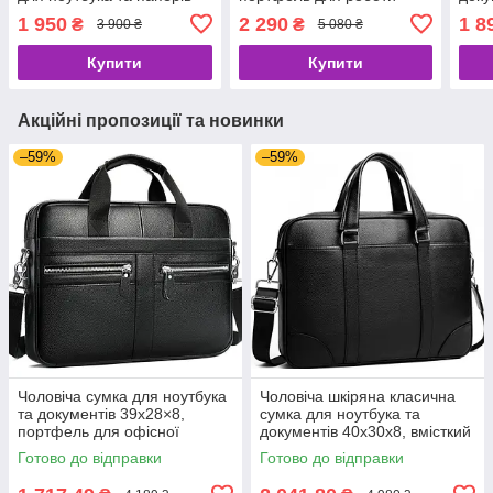
SK N76955 чорний
Tiding Bag 30987 чорна
порт
1 950
2 290
1 8
₴
₴
3 900 ₴
5 080 ₴
чорн
Купити
Купити
Акційні пропозиції та новинки
–59%
–59%
Чоловіча сумка для ноутбука
Чоловіча шкіряна класична
та документів 39x28×8,
сумка для ноутбука та
портфель для офісної
документів 40x30x8, вмісткий
роботи, чорний
портфель для паперів KL-
Готово до відправки
Готово до відправки
63834, чорний