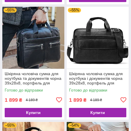
–55%
–55%
Шкіряна чоловіча сумка для
Шкіряна чоловіча сумка для
ноутбука та документів чорна
ноутбука і документів чорна
39x28x8, портфель для
39х28х8, портфель для
паперів, чорний, MK 3128.
офісного працівника, чорний,
Готово до відправки
Готово до відправки
143412.
1 899
1 899
₴
₴
4 189 ₴
4 189 ₴
Купити
Купити
–55%
–54%