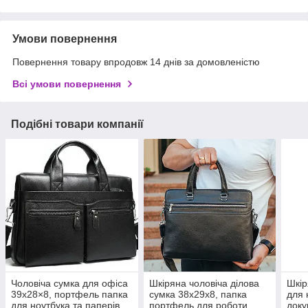
Умови повернення
Повернення товару впродовж 14 днів за домовленістю
Всі умови повернення
Подібні товари компанії
Чоловіча сумка для офіса
Шкіряна чоловіча ділова
Шкір
39x28×8, портфель папка
сумка 38x29x8, папка
для 
для ноутбука та паперів
портфель для роботи
доку