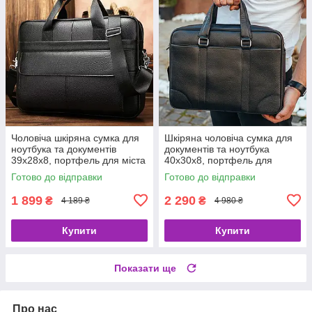
Чоловіча шкіряна сумка для
Шкіряна чоловіча сумка для
ноутбука та документів
документів та ноутбука
39х28х8, портфель для міста
40x30x8, портфель для
Tiding Bag RD-23134 чорний
офіса SL-21511, чорний
Готово до відправки
Готово до відправки
1 899
2 290
₴
₴
4 189 ₴
4 980 ₴
Купити
Купити
Показати ще
Про нас