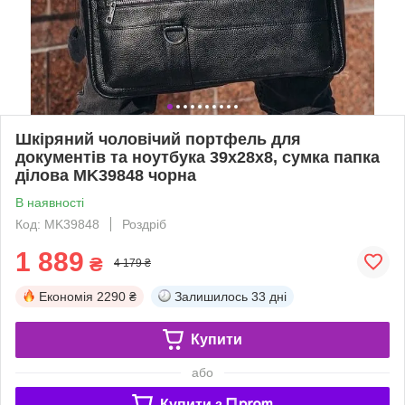
Шкіряний чоловічий портфель для
документів та ноутбука 39x28x8, сумка папка
ділова MK39848 чорна
В наявності
Код: MK39848
Роздріб
1 889
₴
4 179 ₴
Економія
2290 ₴
Залишилось
33 дні
Купити
або
Купити з