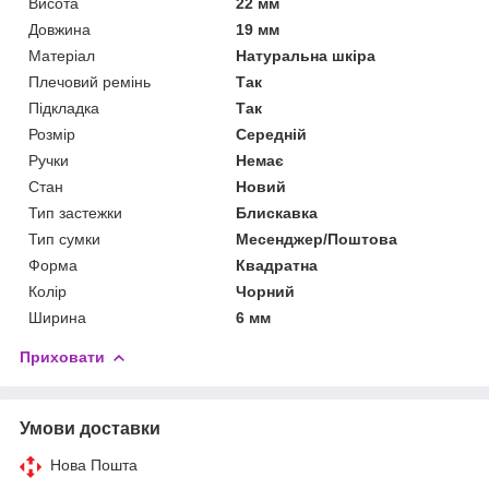
Висота
22 мм
Довжина
19 мм
Матеріал
Натуральна шкіра
Плечовий ремінь
Так
Підкладка
Так
Розмір
Середній
Ручки
Немає
Стан
Новий
Тип застежки
Блискавка
Тип сумки
Месенджер/Поштова
Форма
Квадратна
Колір
Чорний
Ширина
6 мм
Приховати
Умови доставки
Нова Пошта