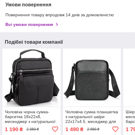
Умови повернення
Повернення товару впродовж 14 днів за домовленістю
Всі умови повернення
Подібні товари компанії
Чоловіча чорна сумка-
Чоловіча сумка планшетка
Шкір
барсетка 18x22x8,
з натуральної шкіри
месе
месенджер з натуральної
22х17х4.5, меседжер для
барс
шкіри Tiding Bag M2237A
прогулянок, чорний, АР60-
шкір
1 190
1 490
1 7
₴
₴
2 380 ₴
2 980 ₴
чорний
4556.
чорн