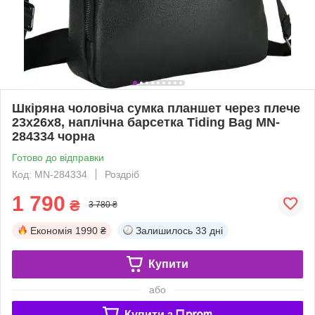
Шкіряна чоловіча сумка планшет через плече
23х26х8, наплічна барсетка Tiding Bag MN-
284334 чорна
Готово до відправки
Код: MN-284334
Роздріб
1 790
₴
3 780 ₴
Економія
1990 ₴
Залишилось
33 дні
Купити
або
Купити з