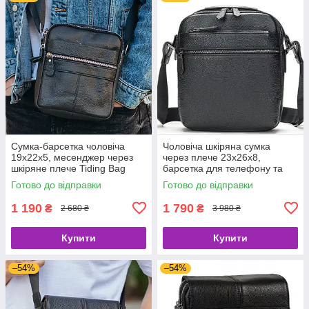
Сумка-барсетка чоловіча
Чоловіча шкіряна сумка
19х22х5, месенджер через
через плече 23х26х8,
шкіряне плече Tiding Bag
барсетка для телефону та
BON6165 чорний
документів Tiding Bag 711511
Готово до відправки
Готово до відправки
чорна
1 190
1 790
₴
₴
2 680 ₴
3 980 ₴
Купити
Купити
–54%
–54%