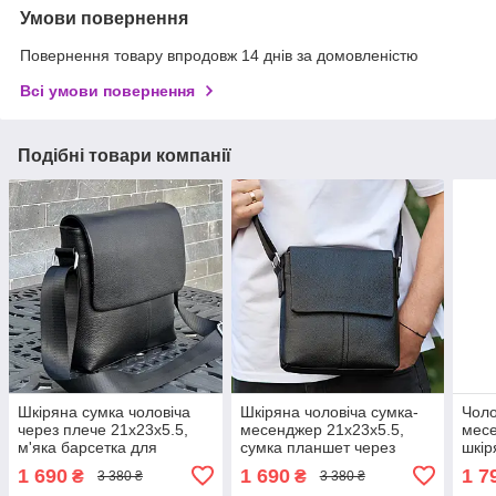
Умови повернення
Повернення товару впродовж 14 днів за домовленістю
Всі умови повернення
Подібні товари компанії
Шкіряна сумка чоловіча
Шкіряна чоловіча сумка-
Чоло
через плече 21х23х5.5,
месенджер 21х23х5.5,
месе
м'яка барсетка для
сумка планшет через
шкір
гаджетів Tiding Bag 12977
плече Tiding Bag 48450
плеч
1 690
1 690
1 7
₴
₴
3 380 ₴
3 380 ₴
чорна
чорна
чор