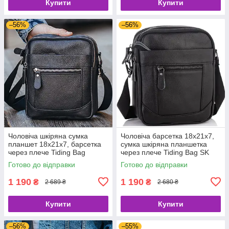
Купити
Купити
–56%
–56%
Чоловіча шкіряна сумка
Чоловіча барсетка 18х21х7,
планшет 18х21х7, барсетка
сумка шкіряна планшетка
через плече Tiding Bag
через плече Tiding Bag SK
LA3314-1BL чорна
N5386 чорна
Готово до відправки
Готово до відправки
1 190
1 190
₴
₴
2 689 ₴
2 680 ₴
Купити
Купити
–56%
–55%