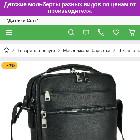
Детские мольберты разных видов по ценам от
производителя.
"Дитячій Світ"
Товари та послуги
Месенджери, барсетки
Шкіряна ч
–53%