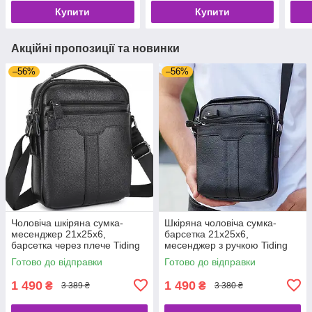
Купити
Купити
Акційні пропозиції та новинки
–56%
–56%
Чоловіча шкіряна сумка-
Шкіряна чоловіча сумка-
месенджер 21х25х6,
барсетка 21х25х6,
барсетка через плече Tiding
месенджер з ручкою Tiding
Bag A25-3278A Чорна
Bag 73957 чорна
Готово до відправки
Готово до відправки
1 490
1 490
₴
₴
3 389 ₴
3 380 ₴