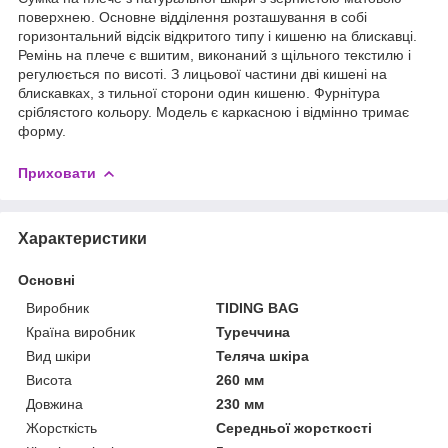
поверхнею. Основне відділення розташування в собі
горизонтальний відсік відкритого типу і кишеню на блискавці.
Ремінь на плече є вшитим, виконаний з щільного текстилю і
регулюється по висоті. З лицьової частини дві кишені на
блискавках, з тильної сторони один кишеню. Фурнітура
сріблястого кольору. Модель є каркасною і відмінно тримає
форму.
Приховати
Характеристики
Основні
Виробник
TIDING BAG
Країна виробник
Туреччина
Вид шкіри
Теляча шкіра
Висота
260 мм
Довжина
230 мм
Жорсткість
Середньої жорсткості