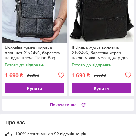
Чоловіча сумка шкіряна
Шкіряна сумка чоловіча
планшет 21х24х6, барсетка
21х24х6, барсетка через
на одне плече Tiding Bag
плече м'яка, месенджер для
M1254A чорна
гаджетів BEXHILL TD-21334A
Готово до відправки
Готово до відправки
1 690
1 690
₴
₴
3 680 ₴
3 680 ₴
Купити
Купити
Показати ще
Про нас
100% позитивних з 92 відгуків за рік