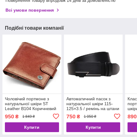
Повернення товару впродовж 14 днів за домовленістю
Всі умови повернення
Подібні товари компанії
Чоловічий портмоне з
Автоматичний пасок з
Клас
натуральної шкіри ST
натуральної шкіри 115-
порт
Leather B104 Коричневий
125×3.5 / ремінь на штани
шкір
для чоловіка, чорний
Чор
950
750
890
₴
₴
1 849 ₴
1 050 ₴
Купити
Купити