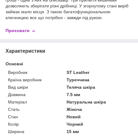
гроші - одне з них на блискавці. Три прилеглі кишеньки
дозволяють зберігати різні дрібниці. У згорнутому стані виріб
займає мало місця. З такою багатофункціональною
ключницею все що потрібно - завжди під рукою.
Приховати
Характеристики
Основні
Виробник
ST Leather
Країна виробник
Туреччина
Вид шкіри
Теляча шкіра
Довжина
7.5 мм
Матеріал
Натуральна шкіра
Стать
Жіноча
Стан
Новий
Колір
Чорний
Ширина
15 мм