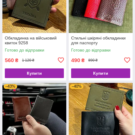
Обкладинка на військовий
Стильні шкіряні обкладинки
квиток 9258
для паспорту
Готово до відправки
Готово до відправки
560
490
₴
₴
1 120 ₴
890 ₴
Купити
Купити
–43%
–40%