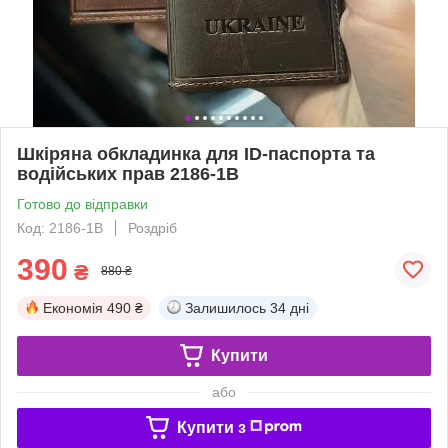
Шкіряна обкладинка для ID-паспорта та
водійських прав 2186-1B
Готово до відправки
Код: 2186-1B
Роздріб
390
₴
880 ₴
Економія
490 ₴
Залишилось
34 дні
Купити
або
Купити з