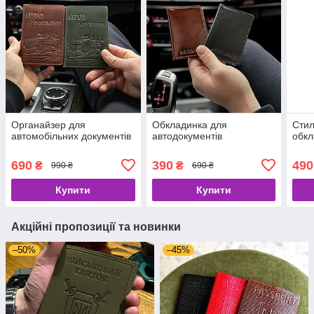
Органайзер для
Обкладинка для
Стил
автомобільних документів
автодокументів
обкл
690
390
490
₴
₴
990 ₴
690 ₴
Купити
Купити
Акційні пропозиції та новинки
–50%
–45%