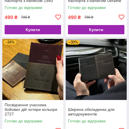
паспорта з написом 1940
паспорта з написом Ukraine
Готово до відправки
Готово до відправки
490
490
₴
₴
790 ₴
790 ₴
Купити
Купити
–34%
–30%
Посвідчення учасника
бойових дій чотири кольори
Шкіряна обкладинка для
2727
автодокументів
Готово до відправки
Готово до відправки