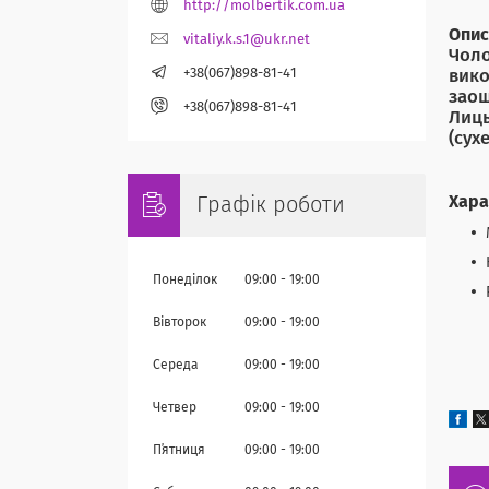
http://molbertik.com.ua
Опис
vitaliy.k.s.1@ukr.net
Чоло
+38(067)898-81-41
вико
заощ
+38(067)898-81-41
Лиць
(сух
Хара
Графік роботи
Понеділок
09:00
19:00
Вівторок
09:00
19:00
Середа
09:00
19:00
Четвер
09:00
19:00
Пʼятниця
09:00
19:00