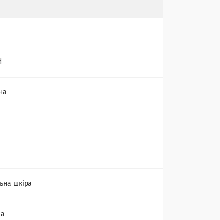
d
на
ьна шкіра
ва