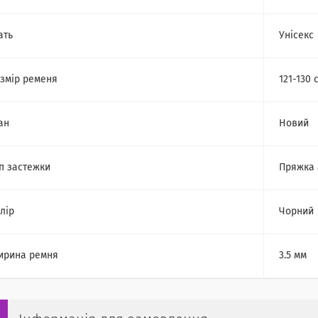
ать
Унісекс
змір ременя
121-130 
ан
Новий
п застежки
Пряжка 
лір
Чорний
ирина ремня
3.5 мм