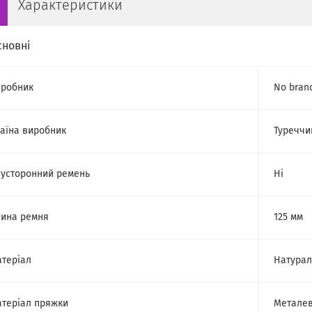
Характеристики
сновні
робник
No bran
аїна виробник
Туреччи
усторонний ремень
Ні
ина ремня
125 мм
теріал
Натурал
теріал пряжки
Метале