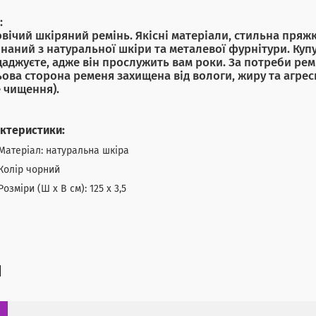
:
вічий шкіряний ремінь. Якісні матеріали, стильна пряжк
наний з натуральної шкіри та металевої фурнітури. Куп
аджуєте, адже він прослужить вам роки. За потреби рем
ова сторона ременя захищена від вологи, жиру та агрес
е чищення).
ктеристики:
Матеріал: натуральна шкіра
Колір чорний
Розміри (Ш х В см): 125 х 3,5