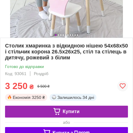
Столик хмаринка з відкидною нішею 54х68х50
і стільчик корона 26.5х26х25, стіл та стілець в
дитячу, рожевий з білим
Готово до відправки
Код: 93061
Роздріб
3 250
₴
6 500 ₴
Економія
3250 ₴
Залишилось
34 дні
Купити
або
Купити з