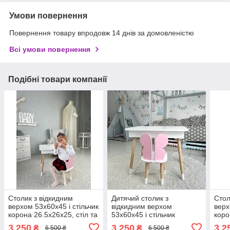
Умови повернення
Повернення товару впродовж 14 днів за домовленістю
Всі умови повернення
Подібні товари компанії
Столик з відкидним
Дитячий столик з
Стол
верхом 53х60х45 і стільчик
відкидним верхом
верх
корона 26.5х26х25, стіл та
53х60х45 і стільчик
коро
стілець для дітей від 1
метелик 26.5х26х25, стіл
стіл
3 250
3 250
3 2
₴
₴
6 500 ₴
6 500 ₴