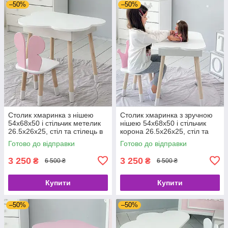
–50%
–50%
Столик хмаринка з нішею
Столик хмаринка з зручною
54х68х50 і стільчик метелик
нішею 54х68х50 і стільчик
26.5х26х25, стіл та стілець в
корона 26.5х26х25, стіл та
дитячу, білий з рожевим
стілець в дитячу, білий з
Готово до відправки
Готово до відправки
рожевим
3 250
3 250
₴
₴
6 500 ₴
6 500 ₴
Купити
Купити
–50%
–50%