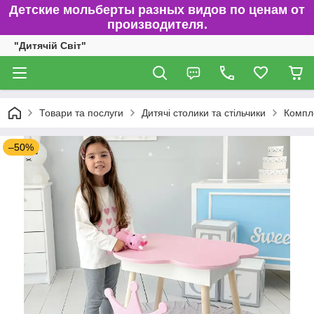
Детские мольберты разных видов по ценам от
производителя.
"Дитячій Світ"
Товари та послуги
Дитячі столики та стільчики
Компле
–50%