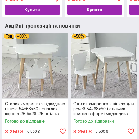
року, білий з рожевим
та стілець для дітей до 7
року
років, білий з рожевим
Купити
Купити
Акційні пропозиції та новинки
Топ
–50%
–50%
Столик хмаринка з відкидною
Столик хмаринка з нішею для
нішею 54х68х50 і стільчик
речей 54х68х50 і стільчик
корона 26.5х26х25, стіл та
спинка в формі медведика
стілець в дитячу, білий
26.5х26х25, стіл та стілець в
Готово до відправки
Готово до відправки
дитячу кімнату, білий
3 250
3 250
₴
₴
6 500 ₴
6 500 ₴