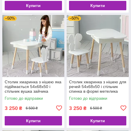
Купити
Купити
–50%
–50%
Столик хмаринка з нішею яка
Столик хмаринка з нішею для
підіймається 54х68х50 і
речей 54х68х50 і стільчик
стільчик вушка зайчика
спинка в формі метелика
26.5х26х25, стіл та стілець в
26.5х26х25, стіл та стілець в
Готово до відправки
Готово до відправки
дитячу, білий
дитячу кімнату, білий
3 250
3 250
₴
₴
6 500 ₴
6 500 ₴
Купити
Купити