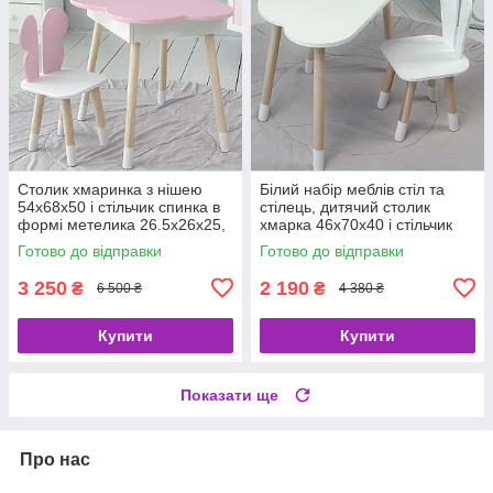
Столик хмаринка з нішею
Білий набір меблів стіл та
54х68х50 і стільчик спинка в
стілець, дитячий столик
формі метелика 26.5х26х25,
хмарка 46х70х40 і стільчик
стіл та стілець в дитячу,
зайчик 26.5х26х25 для гри,
Готово до відправки
Готово до відправки
рожевий з білим
малювання, навчання
3 250
2 190
₴
₴
6 500 ₴
4 380 ₴
Купити
Купити
Показати ще
Про нас