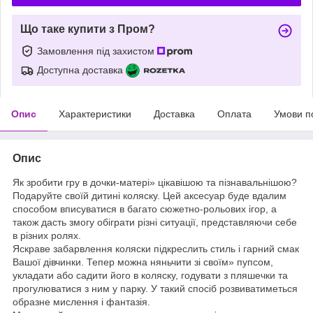
Що таке купити з Пром?
Замовлення під захистом
Доступна доставка
Опис
Характеристики
Доставка
Оплата
Умови п
Опис
Як зробити гру в дочки-матері» цікавішою та пізнавальнішою?
Подаруйте своїй дитині коляску. Цей аксесуар буде вдалим
способом вписуватися в багато сюжетно-рольових ігор, а
також дасть змогу обіграти різні ситуації, представляючи себе
в різних ролях.
Яскраве забарвлення коляски підкреслить стиль і гарний смак
Вашої дівчинки. Тепер можна няньчити зі своїм» пупсом,
укладати або садити його в коляску, годувати з пляшечки та
прогулюватися з ним у парку. У такий спосіб розвиватиметься
образне мислення і фантазія.