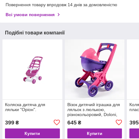
Повернення товару впродовж 14 днів за домовленістю
Всі умови повернення
Подібні товари компанії
Коляска дитяча для
Візок дитячий іграшка для
Коля
ляльки "Оріон".
ляльок з люлькою,
плас
різнокольоровий, Doloni,
445x338x590mm.
399
645
395
₴
₴
(0121/02)
Купити
Купити