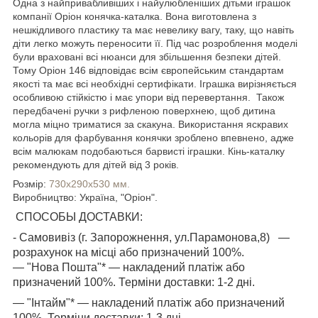
Одна з найпривабливіших і найулюбленіших дітьми іграшок
компанії Оріон конячка-каталка. Вона виготовлена з
нешкідливого пластику та має невелику вагу, таку, що навіть
діти легко можуть переносити її. Під час розроблення моделі
були враховані всі нюанси для збільшення безпеки дітей.
Тому Оріон 146 відповідає всім європейським стандартам
якості та має всі необхідні сертифікати. Іграшка вирізняється
особливою стійкістю і має упори від перевертання. Також
передбачені ручки з рифленою поверхнею, щоб дитина
могла міцно триматися за скакуна. Використання яскравих
кольорів для фарбування конячки зроблено впевнено, адже
всім малюкам подобаються барвисті іграшки. Кінь-каталку
рекомендують для дітей від 3 років.
Розмір:
730x290x530 мм.
Виробництво: Україна, "Оріон".
СПОСОБЫ ДОСТАВКИ:
- Самовивіз (г. Запорожнення, ул.Парамонова,8)
—
розрахунок на місці або призначений 100%.
— "Нова Пошта"* — накладений платіж або
призначений 100%. Терміни доставки: 1-2 дні.
— "Інтайм"* — накладений платіж або призначений
100%. Терміни доставки: 1-3 дні.