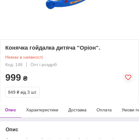
Конячка гойдалка дитяча "Оріон".
Немає в наявності
Код: 146
Опт і роздріб
999
₴
849 ₴
від 3 шт.
Опис
Характеристики
Доставка
Оплата
Умови п
Опис