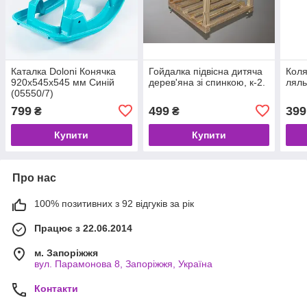
Каталка Doloni Конячка
Гойдалка підвісна дитяча
Коля
920x545x545 мм Синій
дерев'яна зі спинкою, к-2.
ляль
(05550/7)
799
499
399
₴
₴
Купити
Купити
Про нас
100% позитивних з 92 відгуків за рік
Працює з 22.06.2014
м. Запоріжжя
вул. Парамонова 8, Запоріжжя, Україна
Контакти