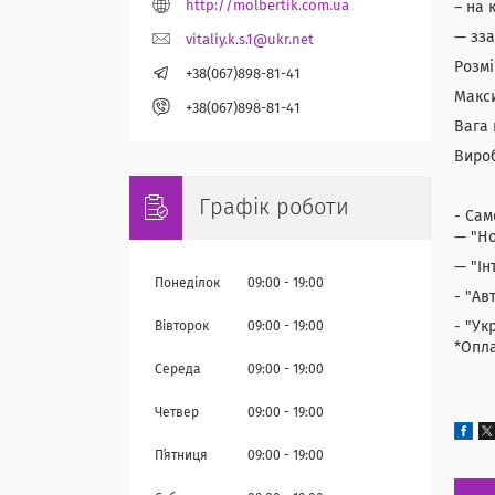
http://molbertik.com.ua
– на 
— зза
vitaliy.k.s.1@ukr.net
Розмі
+38(067)898-81-41
Макси
+38(067)898-81-41
Вага 
Вироб
С
Графік роботи
- Сам
— "Но
— "Ін
Понеділок
09:00
19:00
- "Ав
- "Ук
Вівторок
09:00
19:00
*Опла
Середа
09:00
19:00
Четвер
09:00
19:00
Пʼятниця
09:00
19:00