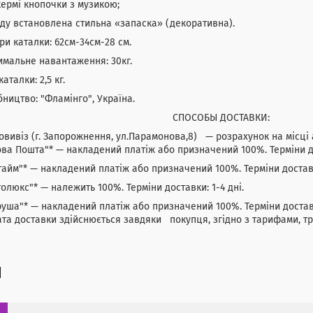
кермі кнопочки з музикою;
ду встановлена стильна «запаска» (декоративна).
ри каталки: 62см-34см-28 см.
мальне навантаження: 30кг.
каталки: 2,5 кг.
ництво: "Фламінго", Україна.
ПОСОБЫ ДОСТАВКИ:
овивіз (г. Запорожнення, ул.Парамонова,8) — розрахунок на міс
ва Пошта"* — накладений платіж або призначений 100%. Терміни до
тайм"* — накладений платіж або призначений 100%. Терміни доставки
толюкс"* — належить 100%. Терміни доставки: 1-4 дні.
руша"* — накладений платіж або призначений 100%. Терміни дост
та доставки здійснюється завдяки покупця, згідно з тарифами, тр