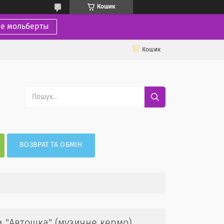
Кошик
ие мольберты
Кошик
ВОЗВРАТ ТА ОБМІН
 "Автошка" (музичне кермо).