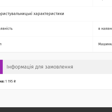
ористувальницькі характеристики
явність
в наявн
п
Машинка
Інформація для замовлення
на:
1 195 ₴