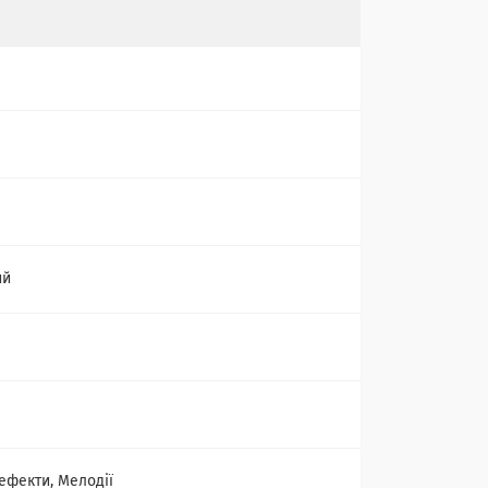
ий
 ефекти, Мелодії