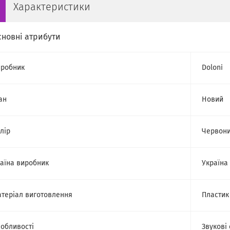
Характеристики
сновні атрибути
робник
Doloni
ан
Новий
лір
Червон
аїна виробник
Україна
теріал виготовлення
Пластик
обливості
Звукові