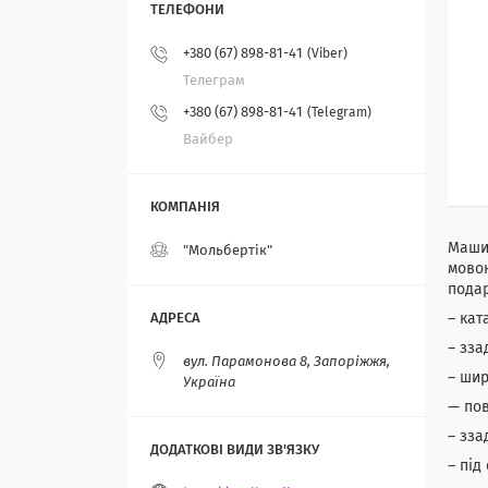
+380 (67) 898-81-41
Viber
Телеграм
+380 (67) 898-81-41
Telegram
Вайбер
Маши
"Мольбертік"
мовою
подар
– кат
– зза
вул. Парамонова 8, Запоріжжя,
– шир
Україна
— пов
– зза
– під