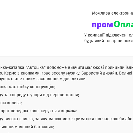
У компанії підключені е
будь-який товар не поки
нка-каталка "Автошка" допоможе вивчити малюкові принципи їзди
. Кермо з кнопками, грає веселу музику. Барвистий дизайн. Великі 
унок стане новим захопленням для дитини.
алка має стійку конструкцію;
ду та спереду є упори від перевертання;
окі колеса;
орот передніх коліс керується кермом;
ду висока спинка, за яку малюк може триматися під час ходьби аб
 сидінням місткий багажник;