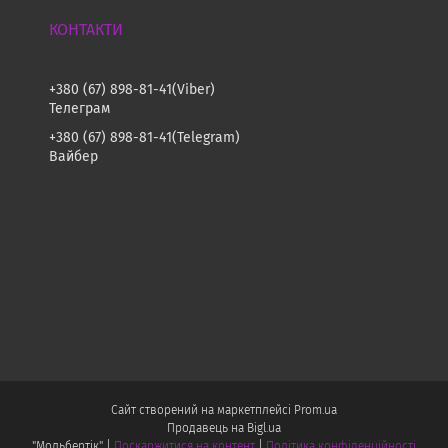
+380 (67) 898-81-41
Viber
Телеграм
+380 (67) 898-81-41
Telegram
Вайбер
Сайт створений на маркетплейсі
Prom.ua
Продавець на Bigl.ua
"Мольбертік" |
Поскаржитися на контент
|
Політика конфіденційності