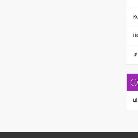
К
На
Ти
Ці