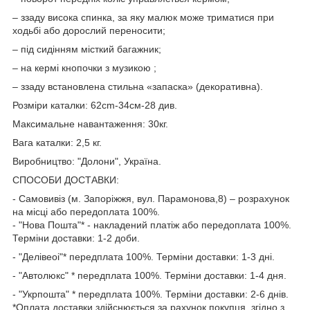
– ззаду висока спинка, за яку малюк може триматися при
ходьбі або дорослий переносити;
– під сидінням місткий багажник;
– на кермі кнопочки з музикою ;
– ззаду встановлена стильна «запаска» (декоративна).
Розміри каталки: 62cm-34см-28 див.
Максимальне навантаження: 30кг.
Вага каталки: 2,5 кг.
Виробництво: "Долони", Україна.
СПОСОБИ ДОСТАВКИ:
- Самовивіз (м. Запоріжжя, вул. Парамонова,8) – розрахунок
на місці або передоплата 100%.
- "Нова Пошта"* - накладений платіж або передоплата 100%.
Терміни доставки: 1-2 доби.
- "Делівеоі"* передплата 100%. Терміни доставки: 1-3 дні.
- "Автолюкс" * передплата 100%. Терміни доставки: 1-4 дня.
- "Укрпошта" * передплата 100%. Терміни доставки: 2-6 днів.
*Оплата доставки здійснюється за рахунок покупця, згідно з