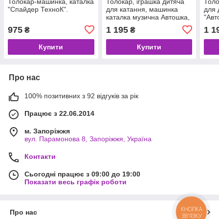
Толокар-машинка, каталка
Толокар, іграшка дитяча
Толо
"Спайдер ТехноК".
для катання, машинка
для 
каталка музична Автошка,
"Авт
"Долоні" (0142/02 )
керм
975
1 195
1 1
₴
₴
Купити
Купити
Про нас
100% позитивних з 92 відгуків за рік
Працює з 22.06.2014
м. Запоріжжя
вул. Парамонова 8, Запоріжжя, Україна
Контакти
Сьогодні працює з 09:00 до 19:00
Показати весь графік роботи
КНОПКА
Про нас
ЗВ'ЯЗКУ