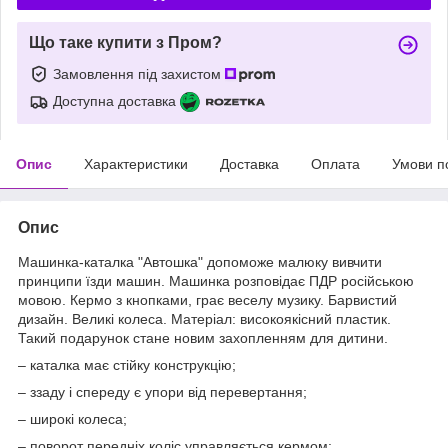
Що таке купити з Пром?
Замовлення під захистом
Доступна доставка
Опис
Характеристики
Доставка
Оплата
Умови п
Опис
Машинка-каталка "Автошка" допоможе малюку вивчити
принципи їзди машин. Машинка розповідає ПДР російською
мовою. Кермо з кнопками, грає веселу музику. Барвистий
дизайн. Великі колеса. Матеріал: високоякісний пластик.
Такий подарунок стане новим захопленням для дитини.
– каталка має стійку конструкцію;
– ззаду і спереду є упори від перевертання;
– широкі колеса;
– поворот передніх коліс управляється кермом;